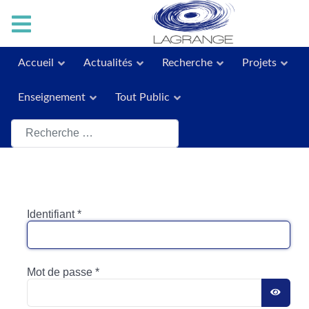
Accueil
Actualités
Recherche
Projets
Enseignement
Tout Public
Rechercher
Identifiant
*
Mot de passe
*
AFFI