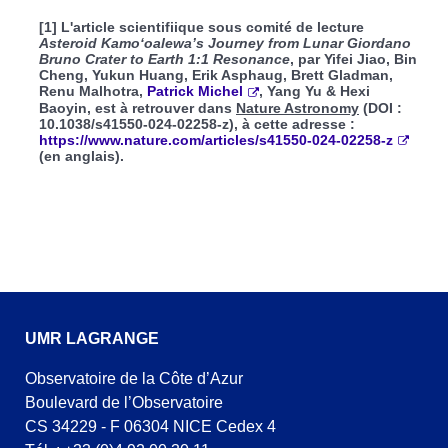
[1] L'article scientifiique sous comité de lecture
Asteroid Kamo‘oalewa’s Journey from Lunar Giordano
Bruno Crater to Earth 1:1 Resonance
, par Yifei Jiao, Bin
Cheng, Yukun Huang, Erik Asphaug, Brett Gladman,
Renu Malhotra,
Patrick Michel
, Yang Yu & Hexi
Baoyin, est à retrouver dans
Nature Astronomy
(DOI :
10.1038/s41550-024-02258-z), à cette adresse :
https://www.nature.com/articles/s41550-024-02258-z
(en anglais).
UMR LAGRANGE
Observatoire de la Côte d’Azur
Boulevard de l’Observatoire
CS 34229 - F 06304 NICE Cedex 4