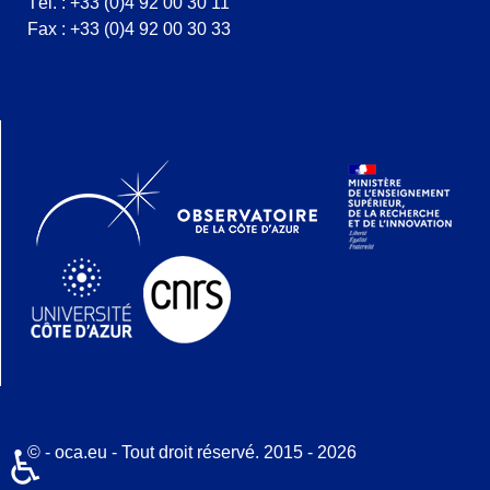
Tél. : +33 (0)4 92 00 30 11
Fax : +33 (0)4 92 00 30 33
© - oca.eu - Tout droit réservé. 2015 - 2026
♿