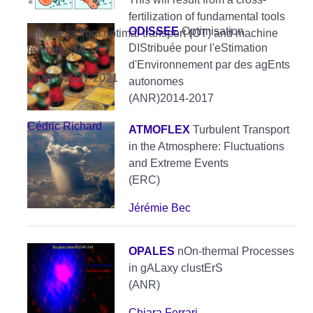
fertilization of fundamental tools
ODISSEE
Optimisation
and ideas from optimal transport (OT) and machine
DIStribuée pour l'eStimation
learning (ML)
d'Environnement par des agEnts
(ANR) 2017-2021
autonomes
(ANR)2014-2017
Cédric Richard
ATMOFLEX
Turbulent Transport
in the Atmosphere: Fluctuations
and Extreme Events
(ERC)
Jérémie Bec
OPALES
nOn-thermal Processes
in gALaxy clustErS
(ANR)
Chiara Ferrari