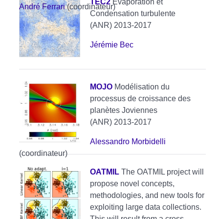
TEC2
Evaporation et
André Ferrari
(coordinateur)
Condensation turbulente
(ANR) 2013-2017
Jérémie Bec
MOJO
Modélisation du
processus de croissance des
planètes Joviennes
(ANR) 2013-2017
Alessandro Morbidelli
(coordinateur)
OATMIL
The OATMIL project will
propose novel concepts,
methodologies, and new tools for
exploiting large data collections.
This will result from a cross-