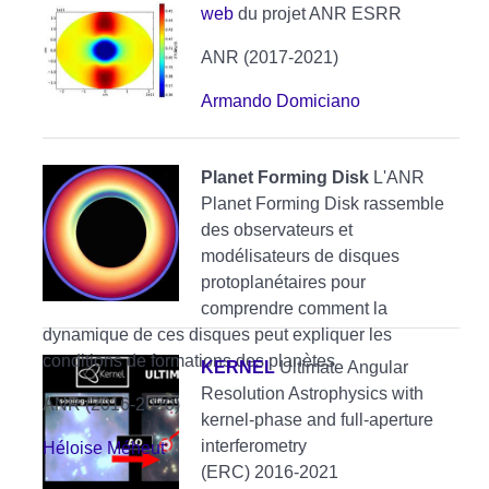
web
du projet ANR ESRR
ANR (2017-2021)
Armando Domiciano
Planet Forming Disk
L'ANR
Planet Forming Disk rassemble
des observateurs et
modélisateurs de disques
protoplanétaires pour
comprendre comment la
dynamique de ces disques peut expliquer les
conditions de formations des planètes
KERNEL
Ultimate Angular
Resolution Astrophysics with
ANR (2016-2020)
kernel-phase and full-aperture
interferometry
Héloise Méheut
(ERC) 2016-2021