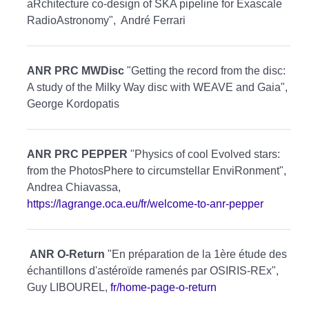
aRchitecture co-design of SKA pipeline for Exascale
RadioAstronomy", André Ferrari
ANR PRC MWDisc
"Getting the record from the disc:
A study of the Milky Way disc with WEAVE and Gaia",
George Kordopatis
ANR PRC PEPPER
"Physics of cool Evolved stars:
from the PhotosPhere to circumstellar EnviRonment",
Andrea Chiavassa,
https://lagrange.oca.eu/fr/welcome-to-anr-pepper
ANR O-Return
"En préparation de la 1ère étude des
échantillons d'astéroïde ramenés par OSIRIS-REx",
Guy LIBOUREL,
fr/home-page-o-return