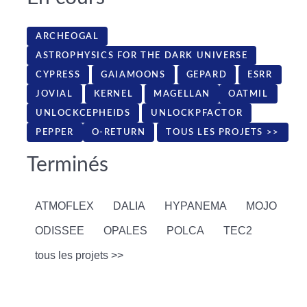
ARCHEOGAL
ASTROPHYSICS FOR THE DARK UNIVERSE
CYPRESS
GAIAMOONS
GEPARD
ESRR
JOVIAL
KERNEL
MAGELLAN
OATMIL
UNLOCKCEPHEIDS
UNLOCKPFACTOR
PEPPER
O-RETURN
TOUS LES PROJETS >>
Terminés
ATMOFLEX
DALIA
HYPANEMA
MOJO
ODISSEE
OPALES
POLCA
TEC2
tous les projets >>