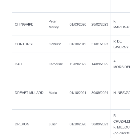
Peter
F.
CHINGAIPE
01/03/2020
28/02/2023
Marley
MARTINACHE
P. DE
CONTURSI
Gabriele
01/10/2019
31/01/2023
LAVERNY
A.
DALE
Katherine
15/09/2022
14/09/2025
MORBIDELLI
DREVET-MULARD
Marie
01/10/2021
30/09/2024
N. NESVADBA
P.
CRUZALEBES/
DREVON
Julien
01/10/2020
30/09/2023
F. MILLOUR
(co-directeur)