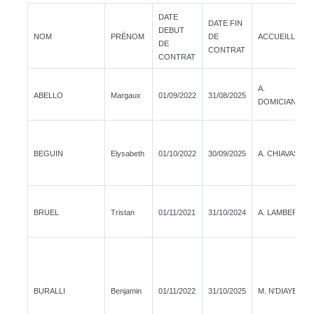
DATE
DATE FIN
DEBUT
NOM
PRÉNOM
DE
ACCUEILLANT
DE
CONTRAT
CONTRAT
A.
ABELLO
Margaux
01/09/2022
31/08/2025
DOMICIANO
BEGUIN
Elysabeth
01/10/2022
30/09/2025
A. CHIAVASSA
BRUEL
Tristan
01/11/2021
31/10/2024
A. LAMBERTS
BURALLI
Benjamin
01/11/2022
31/10/2025
M. N'DIAYE