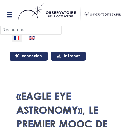
Rechercher
Sélectionnez votre langue
connexion
Intranet
«EAGLE EYE
ASTRONOMY», LE
PREMIER MOOC DE