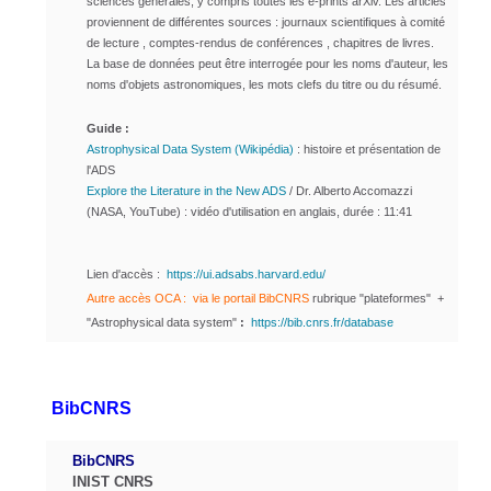
sciences générales, y compris toutes les e-prints arXiv.
Les articles
proviennent de différentes sources : journaux scientifiques à comité
de lecture , comptes-rendus de conférences , chapitres de livres.
La base de données peut être interrogée pour les noms d'auteur, les
noms d'objets astronomiques, les mots clefs du titre ou du résumé.
Guide :
Astrophysical Data System (Wikipédia)
: histoire et présentation de
l'ADS
Explore the Literature in the New ADS
/
Dr. Alberto Accomazzi
(NASA, YouTube) : vidéo d'utilisation en anglais, durée : 11:41
Lien d'accès :
https://ui.adsabs.harvard.edu/
Autre accès OCA : via le portail
BibCNR
S
rubrique "plateformes" +
"Astrophysical data system"
:
https://bib.cnrs.fr/database
BibCNRS
BibCNRS
INIST CNRS