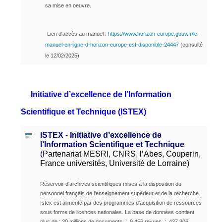
sa mise en oeuvre.
Lien d'accès au manuel :
https://www.horizon-europe.gouv.fr/le-
manuel-en-ligne-d-horizon-europe-est-disponible-24447
(consulté
le 12/02/2025)
Initiative d’excellence de l’Information
Scientifique et Technique (ISTEX)
ISTEX - Initiative d’excellence de
l’Information Scientifique et Technique
(
Partenariat MESRI, CNRS, l’Abes, Couperin,
France universités, Université de Lorraine)
Réservoir d'archives scientifiques mises à la disposition du
personnel français de l'enseignement supérieur et de la recherche .
Istex est alimenté par des programmes d’acquisition de ressources
sous forme de licences nationales. La base de données contient
plus de : 30 millions de documents ; 9 456 revues ; 437.306