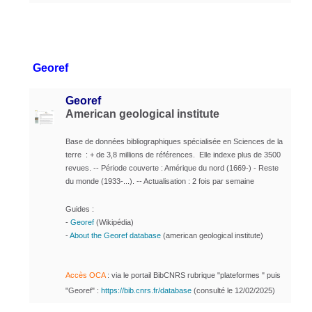
Georef
Georef
American geological institute
Base de données bibliographiques spécialisée en Sciences de la
terre : + de 3,8 millions de références. Elle indexe plus de 3500
revues. -- Période couverte : Amérique du nord (1669-) - Reste
du monde (1933-...). -- Actualisation : 2 fois par semaine
Guides :
-
Georef
(Wikipédia)
-
About the Georef database
(american geological institute)
Accès OCA
: via le portail BibCNRS rubrique "plateformes " puis
"Georef" :
https://bib.cnrs.fr/database
(consulté le 12/02/2025)