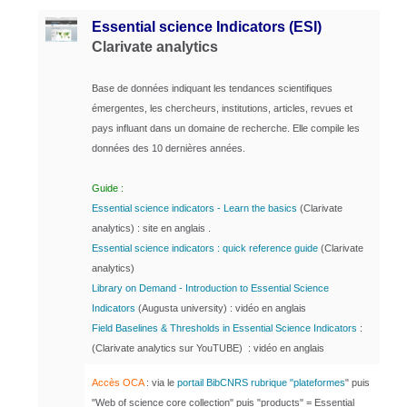
Essential science Indicators (ESI)
Clarivate analytics
Base de données indiquant les tendances scientifiques
émergentes, les chercheurs, institutions, articles,
revues et
pays influant dans un domaine de recherche. Elle compile les
données des 10 dernières années.
Guide :
Essential science indicators - Learn the basics
(Clarivate
analytics) : site en anglais .
Essential science indicators : quick reference guide
(Clarivate
analytics)
Library on Demand - Introduction to Essential Science
Indicators
(Augusta university) : vidéo en anglais
Field Baselines & Thresholds in Essential Science Indicators
:
(Clarivate analytics sur YouTUBE) : vidéo en anglais
Accès OCA
: via le
portail BibCNRS rubrique "plateformes
" puis
"Web of science core collection" puis "products" = Essential