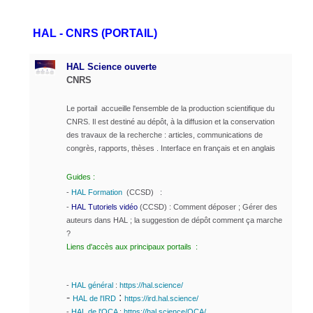
HAL - CNRS (PORTAIL)
HAL Science ouverte
CNRS
Le portail accueille l'ensemble de la production scientifique du
CNRS. Il est destiné au dépôt, à la diffusion et la conservation
des travaux de la recherche : articles, communications de
congrès, rapports, thèses . Interface en français et en anglais
Guides :
-
HAL Formation
(CCSD) :
-
HAL Tutoriels vidéo
(CCSD) : Comment déposer ; Gérer des
auteurs dans HAL ; la suggestion de dépôt comment ça marche
?
Liens d'accès aux principaux portails :
-
HAL général
:
https://hal.science/
-
:
HAL de l'IRD
https://ird.hal.science/
-
HAL de l'OCA
:
https://hal.science/OCA/