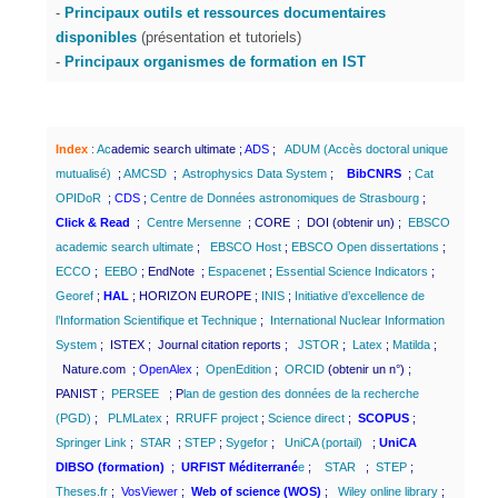
-
P
rincipaux outils et ressources documentaires
disponibles
(présentation et tutoriels)
-
Principaux organismes de formation en IST
Index
:
Ac
ademic search ultimate
;
ADS
;
ADUM (Accès doctoral unique
mutualisé)
;
AMCSD
;
Astrophysics Data System
;
BibCNRS
;
Cat
OPIDoR
;
CDS
;
Centre de Données astronomiques de Strasbourg
;
Click & Read
;
Centre Mersenne
;
CORE
;
DOI
(obtenir un) ;
EBSCO
academic search ultimate
;
EBSCO Host
;
EBSCO Open dissertations
;
ECCO
;
EEBO
;
EndNote
;
Espacenet
;
Essential Science Indicators
;
Georef
;
HAL
;
HORIZON EUROPE
;
INIS
;
Initiative d’excellence de
l’Information Scientifique et Technique
;
International Nuclear Information
System
;
ISTEX
;
Journal citation reports
;
JSTOR
;
Latex
;
Matilda
;
Nature.com
;
OpenAlex
;
OpenEdition
;
ORCID
(obtenir un n°) ;
PANIST
;
PERSEE
;
P
lan de gestion des données de la recherche
(PGD)
;
PLMLatex
;
RRUFF project
;
Science direct
;
SCOPUS
;
Springer Link
;
STAR
;
STEP
;
Sygefor
;
UniCA (portail)
;
UniCA
DIBSO (formation)
;
URFIST Méditerrané
e
;
STAR
;
STEP
;
Theses.fr
;
VosViewer
;
Web of science (WOS)
;
Wiley online library
;