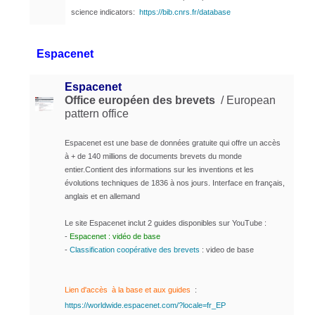
science indicators:
https://bib.cnrs.fr/database
Espacenet
Espacenet
Office européen des brevets
/ European
pattern office
Espacenet est une base de données gratuite qui offre un accès
à + de 140 millions de documents brevets du monde
entier.
Contient des informations sur les inventions et les
évolutions techniques de 1836 à nos jours.
Interface en français,
anglais et en allemand
Le site Espacenet inclut 2 guides disponibles sur YouTube :
-
Espacenet : vidéo de base
-
Classification coopérative des brevets
: video de base
Lien d'accès à la base et aux guides
:
https://worldwide.espacenet.com/?locale=fr_EP