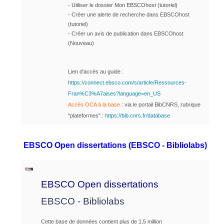
-
Utiliser le dossier Mon EBSCOhost
(tutoriel)
- Créer une alerte de recherche dans EBSCOhost
(tutoriel)
-
Créer un avis de publication dans EBSCOhost
(Nouveau)
Lien d'accès au guide :
https://connect.ebsco.com/s/article/Ressources-
Fran%C3%A7aises?language=en_US
Accès OCA à la base
: via le portail BibCNRS, rubrique
"plateformes"
:
https://bib.cnrs.fr/database
EBSCO Open dissertations (EBSCO - Bibliolabs)
EBSCO Open dissertations
EBSCO - Bibliolabs
Cette base de données contient plus de 1,5 million