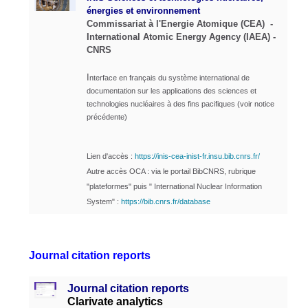
énergies et environnement
Commissariat à l'Energie Atomique (CEA) -
International Atomic Energy Agency (IAEA) -
CNRS
I
nterface en français
du système international de
documentation sur les applications des sciences et
technologies nucléaires à des fins pacifiques (voir notice
précédente)
Lien d'accès :
https://inis-cea-inist-fr.insu.bib.cnrs.fr/
Autre accès OCA : via le portail BibCNRS, rubrique
"plateformes" puis " International Nuclear Information
System" :
https://bib.cnrs.fr/database
Journal citation reports
Journal citation reports
Clarivate analytics