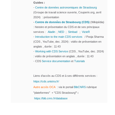
Guides :
-
Centre de données astronomiques de Strasbourg
(Groupe de travail science ouverte, Couperin.org, avril
2024) : présentation
-
Centre de données de Strasbourg (CDS)
(Wikipédia)
: histoire et présentation du CDS et de ses principaux
services
:
Aladin
;
NED
;
Simbad
;
VizieR
-
Introduction to the main CDS services
/ Pooja Sharma
(CDS , YouTube, dec. 2024) : vidéo de présentation en
anglais , durée : 11:43
-
Working with CDS Service
(CDS , YouTube, dec. 2024)
: vidéo de présentation en anglais , durée : 11:43
- CDS
Service documentation
et
Tutorials
Liens d'accès au CDS et à ses différents services :
https://cds.unistra.fr/
Autre accès OCA
: via le portail
BibCNR
S
rubrique
"plateformes" + "CDS Strasbourg
" :
https://bib.cnrs.fr/database