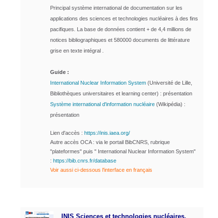
Principal système international de documentation sur les
applications des sciences et technologies nucléaires à des fins
pacifiques.
La base de données contient + de 4,4 millions de
notices bibliographiques et 580000 documents de littérature
grise en texte intégral .
Guide :
International Nuclear Information System
(Université de Lille,
Bibliothèques universitaires et learning center) : présentation
Système international d'information nucléaire
(Wikipédia) :
présentation
Lien d'accès :
https://inis.iaea.org/
Autre accès OCA : via le portail BibCNRS, rubrique
"plateformes" puis " International Nuclear Information System"
:
https://bib.cnrs.fr/database
Voir aussi ci-dessous l'interface en français
INIS Sciences et technologies nucléaires,