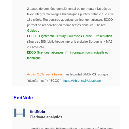
2 bases de données complémentaires permettant l'accès au
texte intégral d'ouvrages britanniques publiés entre le 15e et le
18e siècle.
Ressources acquises en licence nationale. ECCO
permet de rechercher en même temps dans les 2 bases.
Guides :
ECCO - Eighteenth Century Collections Online : Présentation
(Source : BIS, bibliothèque interuniversitaire Sorbonne - MAJ
20/12/2024)
EECO (licencesnationales.fr) : information contractuelle et
technique
Accès OCA aux 2 bases
: via le portail BibCNRS rubrique
"plateformes" + "ECCO" :
https://bib.cnrs.fr/database
EndNote
EndNote
Clarivate analytics
Logiciel de gestion bibliographique. Il permet la création d’une