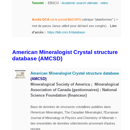
Tutoriel
:
EBSCO -
Academic search ultimate : video
Accès OCA
via le portail
BibCNR
S
rubrique "plateformes" ( +
mot de passe Janus utilisé pour déclaré ses congès) .
Lien
d'accès :
https://bib.cnrs.fr/database
American Mineralogist Crystal structure
database (AMCSD)
American Mineralogist Crystal structure database
(AMCSD)
Mineralogical Society of America ; Mineralogical
Association of Canada (gestionnaires) ; National
Science Foundation (financeur)
Base de données de structures cristallines publiées dans
l'American Mineralogist, The Canadian Mineralogist, l'European
Journal of Mineralogy et Physics and Chemistry of Minerals +
des ensembles de données sélectionnés provenant d'autres
revues.