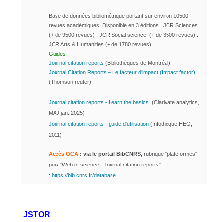
Base de données bibliométrique portant sur environ 10500
revues académiques.
Disponible en 3 éditions : JCR Sciences
(+ de 9500 revues) ; JCR Social science (+ de 3500 revues) .
JCR Arts & Humanities (+ de 1780 revues).
Guides :
Journal citation reports
(Bibliothèques de Montréal)
Journal Citation Reports – Le facteur d'impact (Impact factor)
(Thomson reuter)
Journal citation reports - Learn the basics
(Clarivate analytics,
MAJ jan. 2025)
Journal citation reports - guide d'utilisation
(Infothèque HEG,
2011)
Accès OCA
: via le portail BibCNRS,
rubrique "plateformes"
puis "Web of science : Journal citation reports"
:
https://bib.cnrs.fr/database
JSTOR