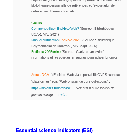
bibliothèque personnelle de références et l’exportation de
celles-ci en différents formats.
Guides
:
Comment utiliser EndNote Web?
(Source : Bibliothèques
UQAR, MAJ 2024)
Manuel d'utilisation
EndNote 2025
(Source : Bibliothèque
Polytechnique de Montréal , MAJ sept. 2025)
EndNote 2025online
(Source : Clarivate analytics) :
informations et ressources en anglais pour utiliser Endnote
Accès OCA
à EndNote Web via le portail BibCNRS rubrique
"plateformes" puis "Web of science core collections" :
https://bib.cnrs.fr/database
III
Voir aussi autre logiciel de
gestion bibliogr. :
Zotéro
Essential science Indicators (ESI)