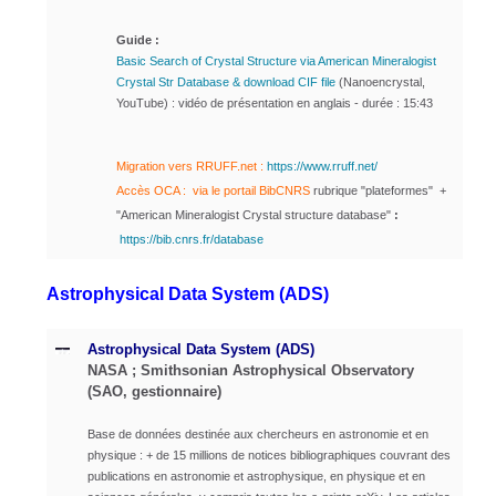
Guide :
Basic Search of Crystal Structure via American Mineralogist
Crystal Str Database & download CIF file
(Nanoencrystal,
YouTube) : vidéo de présentation en anglais - durée : 15:43
Migration vers RRUFF.net :
https://www.rruff.net/
Accès OCA : via le portail
BibCNR
S
rubrique "plateformes" +
"American Mineralogist Crystal structure database"
:
https://bib.cnrs.fr/database
Astrophysical Data System (ADS)
Astrophysical Data System (ADS)
NASA ; Smithsonian Astrophysical Observatory
(SAO, gestionnaire)
Base de données destinée aux chercheurs en astronomie et en
physique :
+ de 15 millions de notices bibliographiques couvrant des
publications en astronomie et astrophysique, en physique et en