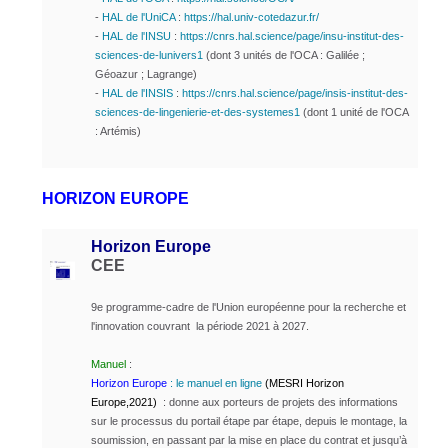
-
HAL de l'UniCA
:
https://hal.univ-cotedazur.fr/
-
HAL de l'INSU
:
https://cnrs.hal.science/page/insu-institut-des-
sciences-de-lunivers1
(dont 3 unités de l'OCA : Galilée ;
Géoazur ; Lagrange)
-
HAL de l'INSIS
:
https://cnrs.hal.science/page/insis-institut-des-
sciences-de-lingenierie-et-des-systemes1
(dont 1 unité de l'OCA
: Artémis)
HORIZON EUROPE
Horizon Europe
CEE
9e programme-cadre de l'Union européenne pour la recherche et
l'innovation couvrant la période 2021 à 2027.
Manuel
:
Horizon Europe
: le manuel en ligne
(
MESRI Horizon
Europe,2021
)
:
donne
aux porteurs de projets des informations
sur le processus
du portail étape par étape, depuis le montage, la
soumission, en passant par la mise en place du contrat et jusqu’à