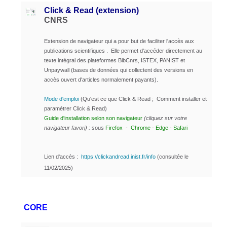
Click & Read (extension)
CNRS
Extension de navigateur qui a pour but de faciliter l'accès aux
publications scientifiques . Elle
permet d'accéder directement au
texte intégral des plateformes BibCnrs, ISTEX, PANIST et
Unpaywall
(bases de données qui collectent des versions en
accès ouvert d'articles normalement payants).
Mode d'emploi
(Qu'est ce que Click & Read ; Comment installer et
paramétrer Click & Read)
Guide d'installation selon son navigateur
(cliquez sur votre
navigateur favori) :
sous
Firefox
-
Chrome
-
Edge
-
Safari
Lien d'accès :
https://clickandread.inist.fr/info
(consultée le
11/02/2025)
CORE