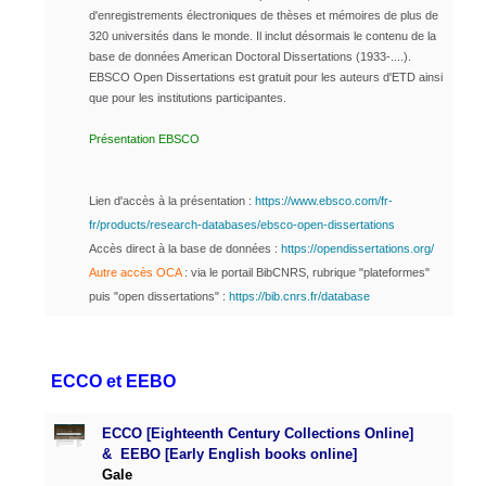
d'enregistrements électroniques de thèses et mémoires de plus de
320 universités dans le monde.
Il inclut désormais le contenu de la
base de données American Doctoral Dissertations (1933-....).
EBSCO Open Dissertations est gratuit pour les auteurs d'ETD ainsi
que pour les institutions participantes
.
Présentation EBSCO
Lien d'accès à la présentation :
https://www.ebsco.com/fr-
fr/products/research-databases/ebsco-open-dissertations
Accès direct à la base de données :
https://opendissertations.org/
Autre accès
OCA
: via le portail
BibCNRS, rubrique "plateformes"
puis "open dissertations" :
https://bib.cnrs.fr/database
ECCO et EEBO
ECCO [Eighteenth Century Collections Online]
&
EEBO [Early English books online]
Gale