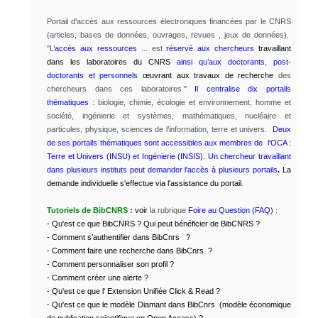
Portail d'accès aux ressources électroniques financées par le CNRS
(articles, bases de données, ouvrages, revues , jeux de données).
"L
’accès aux ressources
... est
réservé aux chercheurs
travaillant
dans les laboratoires du CNRS
ainsi qu’aux
doctorants
,
post-
doctorants et personnels
œuvrant aux travaux de recherche
des
chercheurs dans ces laboratoires."
Il centralise dix portails
thématiques
: biologie, chimie, écologie et environnement, homme et
société, ingénierie et systèmes, mathématiques, nucléaire et
particules, physique, sciences de l’information, terre et univers.
Deux
de ses portails thématiques sont accessibles aux membres de l'OCA :
Terre et Univers (INSU) et Ingénierie (INSIS).
Un chercheur travaillant
dans plusieurs instituts peut demander l'accès à plusieurs portails
.
La
demande individuelle s'effectue via l'assistance du portail
.
T
utoriels de BibCNRS :
voir
la rubrique
Foire au Question (FAQ)
:
- Qu'est ce que BibCNRS ? Qui peut bénéficier de BibCNRS ?
- Comment s’authentifier dans BibCnrs ?
- Comment faire une recherche dans BibCnrs ?
- Comment personnaliser son profil ?
- Comment créer une alerte ?
- Qu'est ce que l' Extension Unifiée Click & Read ?
- Qu'est ce que le modèle Diamant dans BibCnrs (modèle économique